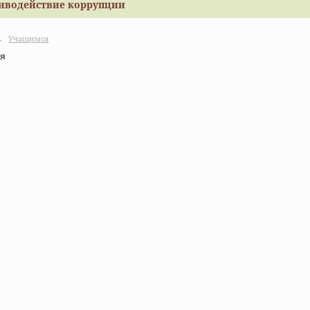
иводействие коррупции
→
Учащимся
я