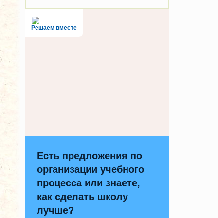
Решаем вместе
Есть предложения по
организации учебного
процесса или знаете,
как сделать школу
лучше?