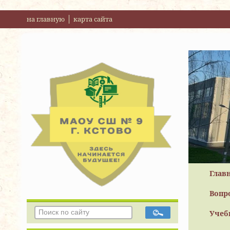
на главную
карта сайта
Глав
Вопр
Учеб