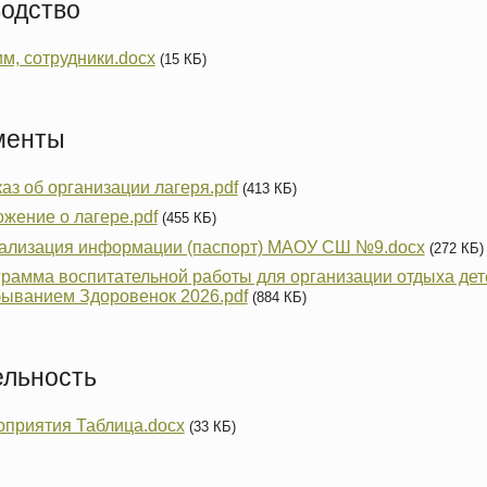
водство
м, сотрудники.docx
(15 КБ)
менты
аз об организации лагеря.pdf
(413 КБ)
жение о лагере.pdf
(455 КБ)
ализация информации (паспорт) МАОУ СШ №9.docx
(272 КБ)
рамма воспитательной работы для организации отдыха дет
ыванием Здоровенок 2026.pdf
(884 КБ)
ельность
приятия Таблица.docx
(33 КБ)