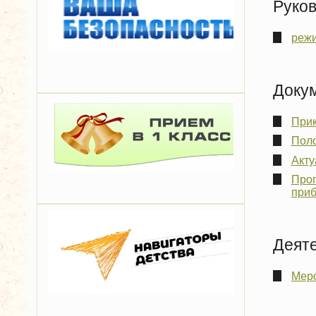
Руко
режи
Доку
Прик
Поло
Акту
Прог
приб
Деят
Меро