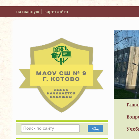
на главную
карта сайта
Глав
Вопр
Учеб