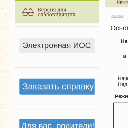
Прот
Версия для
слабовидящих
Главная
Осно
На
Электронная ИОС
в
Нач
Заказать справку
Педаго
Режи
Для вас, родители!