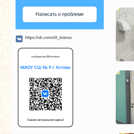
Написать о проблеме
https://vk.com/s9_kstovo