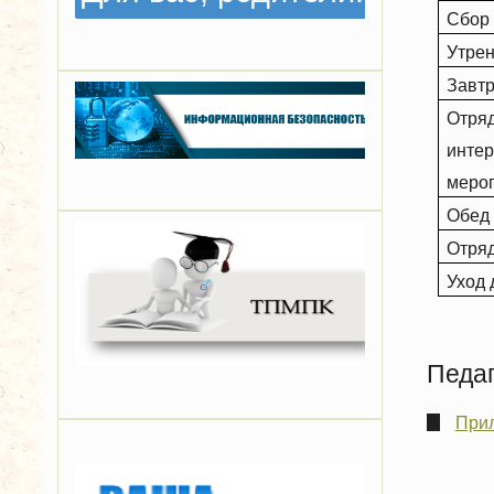
Сбор 
Утрен
Завтр
Отряд
инте
меро
Обед
Отряд
Уход 
Педаг
Прил