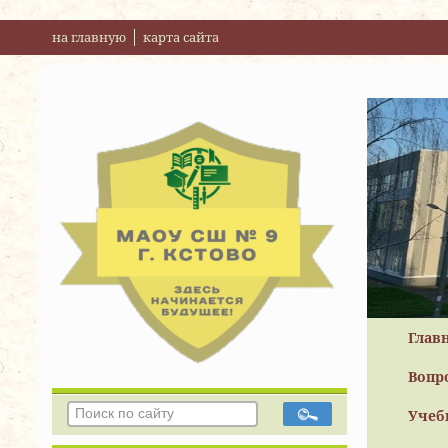
на главную
карта сайта
Глав
Вопр
Учеб