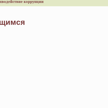
иводействие коррупции
ащимся