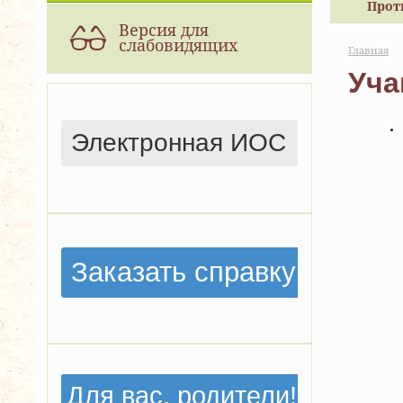
Прот
Версия для
слабовидящих
Главная
Уч
Электронная ИОС
Заказать справку
Для вас, родители!