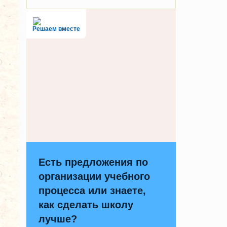
Решаем вместе
Есть предложения по
организации учебного
процесса или знаете,
как сделать школу
лучше?