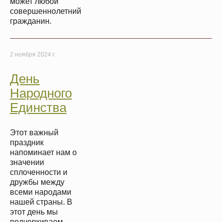
может любой
совершеннолетний
гражданин.
2 ноября 2024 г.
День
Народного
Единства
Этот важный
праздник
напоминает нам о
значении
сплоченности и
дружбы между
всеми народами
нашей страны. В
этот день мы
подчеркиваем