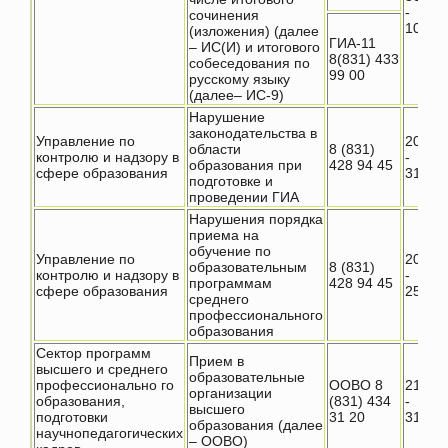
-
сочинения
10.07
(изложения) (далее
ГИА-11
– ИС(И) и итогового
8(831) 433
собеседования по
99 00
русскому языку
(далее– ИС-9)
Нарушение
законодательства в
Управление по
20.01
области
8 (831)
контролю и надзору в
-
образования при
428 94 45
сфере образования
31.07
подготовке и
проведении ГИА
Нарушения порядка
приема на
обучение по
Управление по
20.06
образовательным
8 (831)
контролю и надзору в
-
программам
428 94 45
сфере образования
25.11.
среднего
профессионального
образования
Сектор программ
Прием в
высшего и среднего
образовательные
профессионально го
ООВО 8
21.01
организации
образования,
(831) 434
-
высшего
подготовки
31 20
31.07
образования (далее
научнопедагогических
– ООВО)