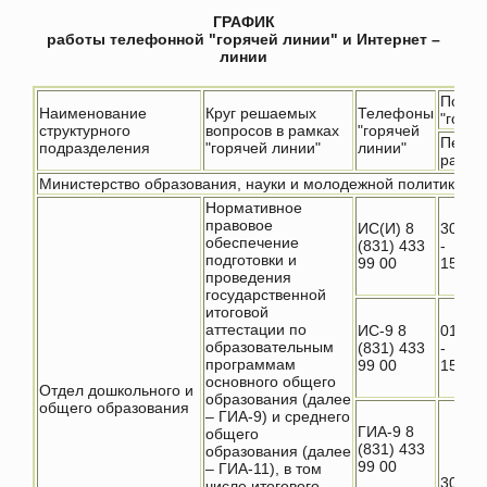
ГРАФИК
работы телефонной "горячей линии" и Интернет –
линии
Поряд
Наименование
Круг решаемых
Телефоны
"горяч
структурного
вопросов в рамках
"горячей
Перио
подразделения
"горячей линии"
линии"
работ
Министерство образования, науки и молодежной политики Ни
Нормативное
правовое
ИС(И) 8
30.11.
обеспечение
(831) 433
-
подготовки и
99 00
15.05
проведения
государственной
итоговой
аттестации по
ИС-9 8
01.12
образовательным
(831) 433
-
программам
99 00
15.05
основного общего
Отдел дошкольного и
образования (далее
общего образования
– ГИА-9) и среднего
ГИА-9 8
общего
(831) 433
образования (далее
99 00
– ГИА-11), в том
30.11.
числе итогового