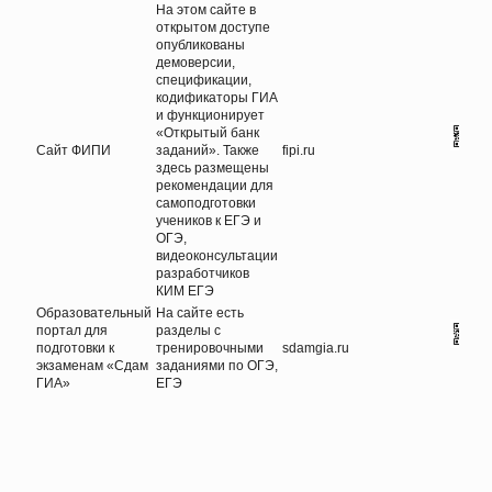
На этом сайте в
открытом доступе
опубликованы
демоверсии,
спецификации,
кодификаторы ГИА
и функционирует
«Открытый банк
Сайт ФИПИ
заданий». Также
fipi.ru
здесь размещены
рекомендации для
самоподготовки
учеников к ЕГЭ и
ОГЭ,
видеоконсультации
разработчиков
КИМ ЕГЭ
Образовательный
На сайте есть
портал для
разделы с
подготовки к
тренировочными
sdamgia.ru
экзаменам «Сдам
заданиями по ОГЭ,
ГИА»
ЕГЭ