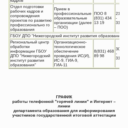
кадров
Отдел подготовки
Прием в
рабочих кадров и
профессиональные
ПОО 8
21.01
сопровождения
образовательные
(831) 434
-
проектов по развитию
организации (далее
13 19
31.07
профессионально го
– ПОО)
образования
ГБОУ ДПО "Нижегородский институт развития образования"
Региональный центр
Организационно-
обработки
технологическое
30.11.
информации ГБОУ
обеспечение
8(831) 468
-
ДПО "Нижегородский
проведения ИС(И),
89 98
31.07
институт развития
ИС-9, ГИА-9,
образования"
ГИА-11
ГРАФИК
работы телефонной "горячей линии" и Интернет –
линии
департамента образования для информирования
участников государственной итоговой аттестации