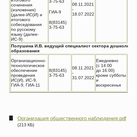
итогового
3-75-63
08.11.2021
сочинения
-
(изложения)
ГИА-9
18.07.2022
(далее-ИС(И) и
итогового
8(83145)
собеседования
3-75-63
по русскому
языку (далее-
ИС-9)
Полушина И.В. ведущий специалист сектора дошкольног
образования
Пери
Организационно-
Ежедневно
08.1
технологическое
(с 14.00
01.1
08.11.2021
обеспечение
8(83145)
до 16.00)
-
проведения
3-75-63
кроме субботы
31.07.2022
http
ИС(И), ИС-9,
и
adm.
ГИА-9, ГИА-11
воскресенья
Организация общественного наблюдения.pdf
(213 КБ)