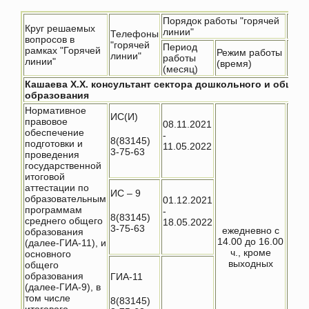
Порядок работы "горячей
Инте
Круг решаемых
линии"
Телефоны
вопросов в
"горячей
Период
рамках "Горячей
Режим работы
линии"
работы
линии"
(время)
(месяц)
Кашаева Х.Х. консультант сектора дошкольного и общег
образования
Нормативное
ИС(И)
правовое
08.11.2021
обеспечение
-
8(83145)
подготовки и
11.05.2022
3-75-63
проведения
государственной
итоговой
аттестации по
ИС – 9
образовательным
01.12.2021
программам
-
8(83145)
Пери
среднего общего
18.05.2022
3-75-63
08.1
ежедневно с
образования
01.1
14.00 до 16.00
(далее-ГИА-11), и
ч., кроме
основного
выходных
http
общего
adm.
образования
ГИА-11
(далее-ГИА-9), в
том числе
8(83145)