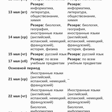
Резерв:
Резерв:
информатика,
информатика,
13 мая (вт)
литература,
литература,
обществознание,
обществознание,
химия
химия
Резерв:
биология,
Резерв:
биология,
география,
география,
иностранные языки
иностранные языки
14 мая (ср)
(английский,
(английский,
испанский, немецкий,
испанский, немецкий,
французский),
французский),
история, физика
история, физика
15 мая (чт)
Резерв:
русский язык
Резерв:
русский язык
Резерв:
по всем
Резерв:
по всем
17 мая (сб)
учебным предметам
учебным предметам
Основной период
Иностранные языки
(английский,
21 мая (ср)
–
испанский, немецкий,
французский)
Иностранные языки
Иностранные языки
(английский,
(английский,
22 мая (чт)
испанский, немецкий,
испанский, немецкий,
французский)
французский)
Биология,
Биология,
информатика,
информатика,