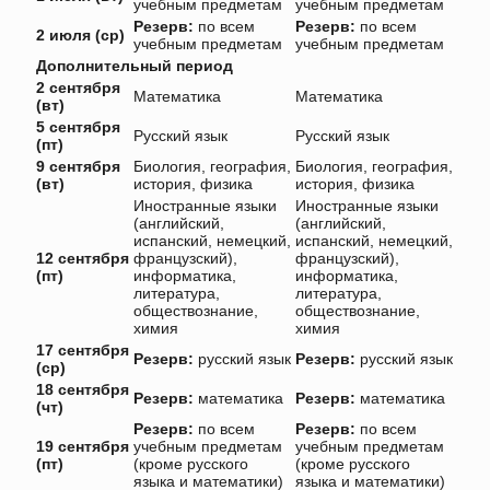
учебным предметам
учебным предметам
Резерв:
по всем
Резерв:
по всем
2 июля (ср)
учебным предметам
учебным предметам
Дополнительный период
2 сентября
Математика
Математика
(вт)
5 сентября
Русский язык
Русский язык
(пт)
9 сентября
Биология, география,
Биология, география,
(вт)
история, физика
история, физика
Иностранные языки
Иностранные языки
(английский,
(английский,
испанский, немецкий,
испанский, немецкий,
12 сентября
французский),
французский),
(пт)
информатика,
информатика,
литература,
литература,
обществознание,
обществознание,
химия
химия
17 сентября
Резерв:
русский язык
Резерв:
русский язык
(ср)
18 сентября
Резерв:
математика
Резерв:
математика
(чт)
Резерв:
по всем
Резерв:
по всем
19 сентября
учебным предметам
учебным предметам
(пт)
(кроме русского
(кроме русского
языка и математики)
языка и математики)