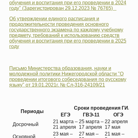
обучения и воспитания при его проведении в 2024
году" (Зарегистрирован 29.12.2023 № 76765)
Об утверждении единого расписания и
продолжительности проведения основного
государственного экзамена по каждому учебному
предмету, требований к использованию средств
обучения и воспитания при его проведении в 2025
году
Письмо Министерства образования, науки и
молодежной политики Нижегородской области "О
проведении итогового собеседования по русскому
языку" от 19.01.2021г. № Сл-316-24109/21
Сроки проведения ГИА
Периоды
ЕГЭ
ГВЭ-11
ОГЭ
21 марта –
25 марта –
22 апреля –
Досрочный
21 апреля
17 апреля
17 мая
23 мая –
27 мая –
21 мая –
22
Основной