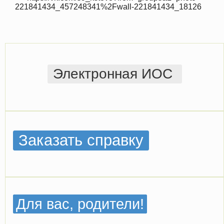
221841434_457248341%2Fwall-221841434_18126
Электронная ИОС
Заказать справку
Для вас, родители!