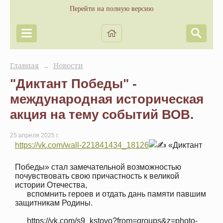
Перейти на полную версию
Главная
Новости
→
"Диктант Победы" -
международная историческая
акция на тему событий ВОВ.
25 апреля 2025 г.
https://vk.com/wall-221841434_18126
«Диктант
Победы» стал замечательной возможностью
почувствовать свою причастность к великой
истории Отечества,
вспомнить героев и отдать дань памяти павшим
защитникам Родины.
https://vk.com/s9_kstovo?from=groups&z=photo-