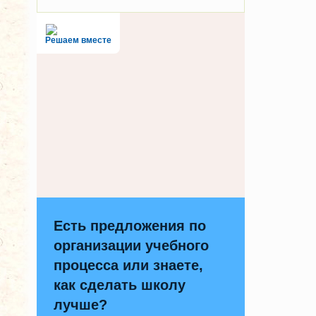
Решаем вместе
Есть предложения по
организации учебного
процесса или знаете,
как сделать школу
лучше?