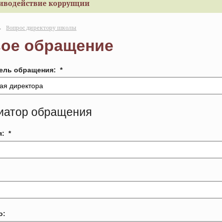
иводействие коррупции
→
Вопрос директору школы
ое обращение
ель обращения:
*
иатор обращения
я:
*
о: