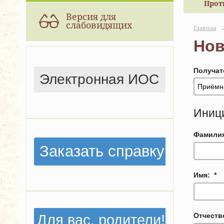
Прот
Версия для
слабовидящих
Главная
Нов
Получат
Электронная ИОС
Иниц
Фамили
Заказать справку
Имя:
*
Отчеств
Для вас, родители!