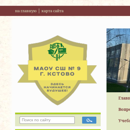
на главную
карта сайта
Глав
Вопр
Учеб