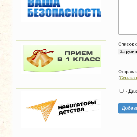
Cписок 
Загрузит
Отправля
(
Ссылка 
- Даю
Добав